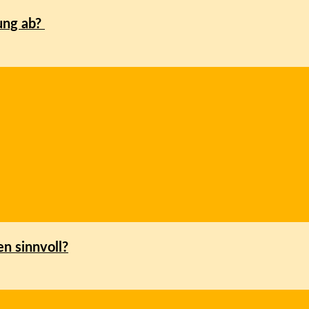
ung ab?
en sinnvoll?