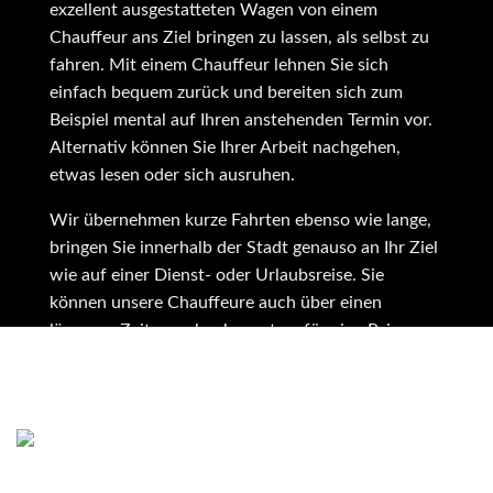
exzellent ausgestatteten Wagen von einem
Chauffeur ans Ziel bringen zu lassen, als selbst zu
fahren. Mit einem Chauffeur lehnen Sie sich
einfach bequem zurück und bereiten sich zum
Beispiel mental auf Ihren anstehenden Termin vor.
Alternativ können Sie Ihrer Arbeit nachgehen,
etwas lesen oder sich ausruhen.
Wir übernehmen kurze Fahrten ebenso wie lange,
bringen Sie innerhalb der Stadt genauso an Ihr Ziel
wie auf einer Dienst- oder Urlaubsreise. Sie
können unsere Chauffeure auch über einen
längeren Zeitraum buchen, etwa für eine Reise:
Hier stehen sie Ihnen am Zielort jederzeit zur
Verfügung.
Sicherheitsdienst aus Hannover
Fürchten Sie um Ihre eigene Sicherheit oder um
die einer anderen Person, sagen Sie es uns beim
Buchen eines Fahrers: Wir stellen Ihnen dann