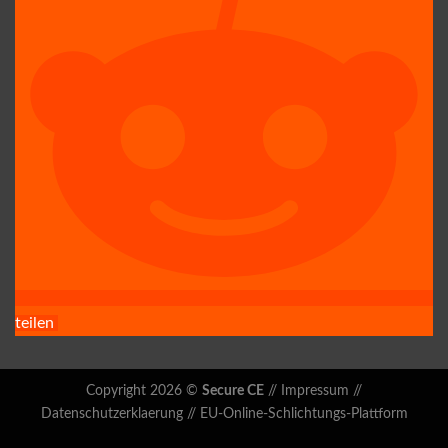
teilen
Copyright 2026 ©
Secure CE
//
Impressum
//
Datenschutzerklaerung
//
EU-Online-Schlichtungs-Plattform